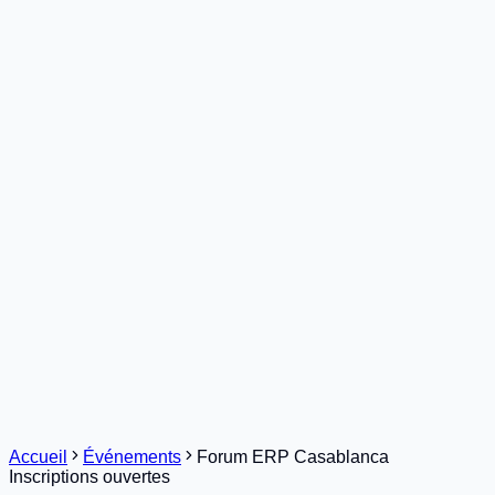
Accueil
Métiers
Solutions
Services
Secteurs
Références
Ressources
Contact
Demander une démo
Accueil
Événements
Forum ERP Casablanca
Inscriptions ouvertes