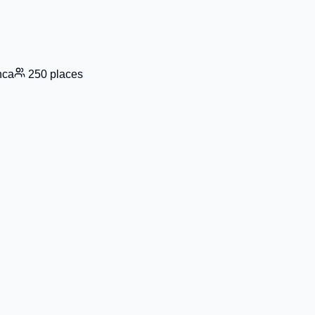
nca
250 places