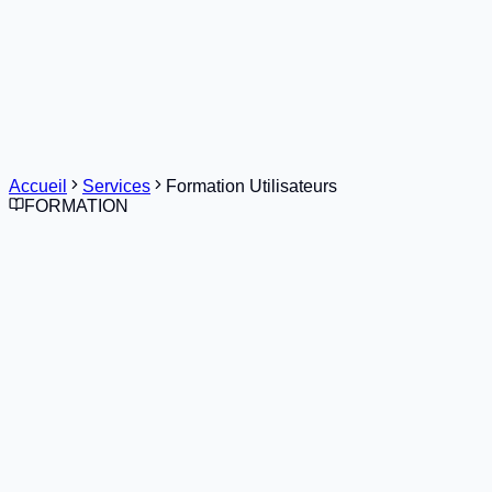
Solutions
Services
Secteurs
Références
Ressources
Contact
Demander une démo
Accueil
Services
Formation Utilisateurs
FORMATION