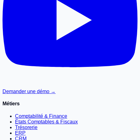
Demander une démo →
Métiers
Comptabilité & Finance
États Comptables & Fiscaux
Trésorerie
ERP
CRM