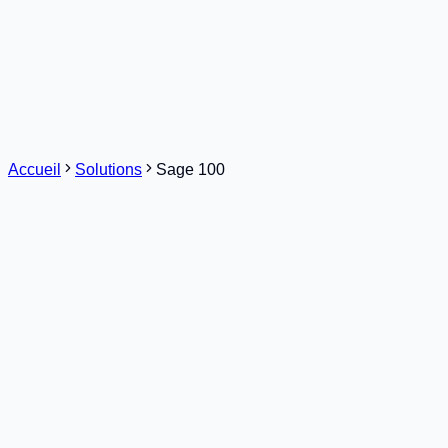
Solutions
Services
Secteurs
Références
Ressources
Contact
Demander une démo
Accueil
Solutions
Sage 100