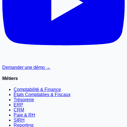
Demander une démo →
Métiers
Comptabilité & Finance
États Comptables & Fiscaux
Trésorerie
ERP
CRM
Paie & RH
SIRH
Reporting