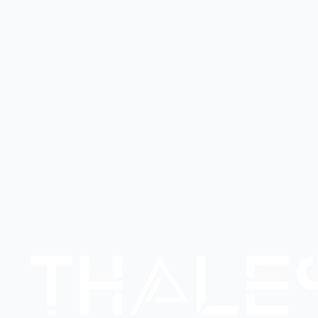
Conseil Thalès Informatique
Planifiez un bilan à 3 mois post-démarrage avec votre
intégrateur. C'est le moment idéal pour optimiser le
paramétrage en fonction des usages réels et lancer les
modules complémentaires.
service d'intégrateur ERP au Maroc