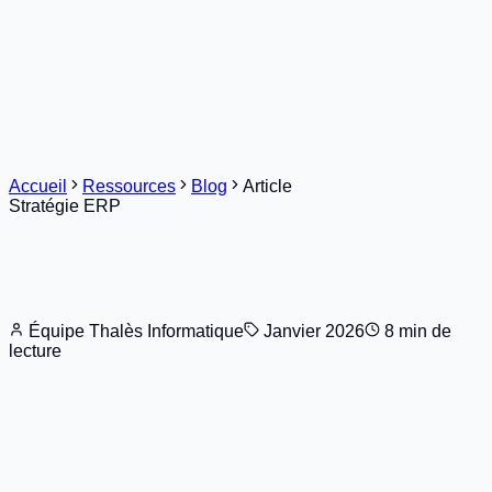
Solutions
Services
Secteurs
Références
Ressources
Contact
Demander une démo
Accueil
Ressources
Blog
Article
Stratégie ERP
Équipe Thalès Informatique
Janvier 2026
8 min de
lecture