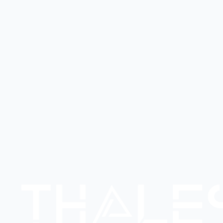
+12%
Marge brute
38.5%
+2.1%
BFR
1.8M MAD
-5%
Tréso nette
620K MAD
+8%
Graphique évolution CA — 12 mois
Répartition par produit